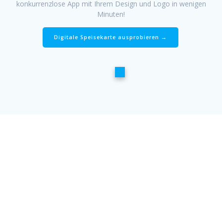
konkurrenzlose App mit Ihrem Design und Logo in wenigen
Minuten!
Digitale Speisekarte ausprobieren →
Beratungsgespräch mit
Demo
Möchten Sie Ihre Gäste begeistern und die Umsätze
steigern, dann vereibaren Sie mit uns ein unverbinliches