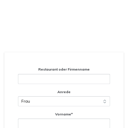
und kostenloses Beratungsgespräch. Wir melden uns bei
Ihnen und zeigen wie Sie mit der SpeiseApp ganz bequem
Bestellungen kontaktlos erhalten und bezahlen lassen.
Testen Sie jetzt Ihre eigene SpeiseApp 30 Tage
lang kostenlos und unverbindlich
Restaurant oder Firmenname
Anrede
Vorname*