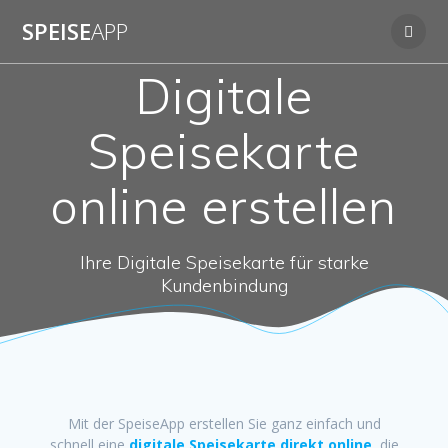
Zum
SPEISE
APP
Inhalt
springen
Digitale
Speisekarte
online erstellen
Ihre Digitale Speisekarte für starke
Kundenbindung
Mit der SpeiseApp erstellen Sie ganz einfach und
schnell eine
digitale
Speisekarte direkt online
, die