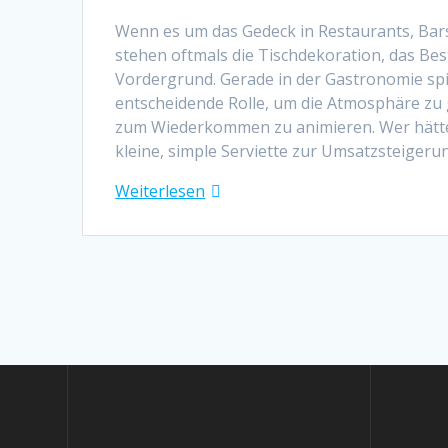
Wenn es um das Gedeck in Restaurants, Bars
stehen oftmals die Tischdekoration, das Bes
Vordergrund. Gerade in der Gastronomie spie
entscheidende Rolle, um die Atmosphäre zu 
zum Wiederkommen zu animieren. Wer hätte
kleine, simple Serviette zur Umsatzsteiger
Weiterlesen