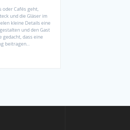
 oder Cafés geht,
teck und die Gläser im
len kleine Details eine
gestalten und den Gast
 gedacht, dass eine
ung beitragen…