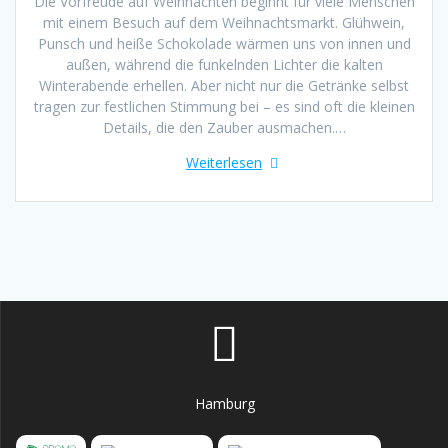
Die Vorfreude auf Weihnachten beginnt für viele Menschen
mit einem Besuch auf dem Weihnachtsmarkt. Glühwein,
Punsch und heiße Schokolade wärmen uns von innen und
außen, während die funkelnden Lichter die kalten
Winterabende erhellen. Aber nicht nur die Getränke selbst
tragen zur festlichen Stimmung bei – es sind oft die kleinen
Details, die den Zauber ausmachen.…
Weiterlesen
Hamburg